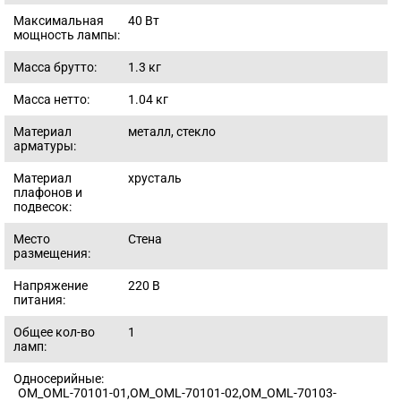
Максимальная
40
Вт
мощность лампы:
Масса брутто:
1.3
кг
Масса нетто:
1.04
кг
Материал
металл, стекло
арматуры:
Материал
хрусталь
плафонов и
подвесок:
Место
Стена
размещения:
Напряжение
220
В
питания:
Общее кол-во
1
ламп:
Односерийные:
OM_OML-70101-01,OM_OML-70101-02,OM_OML-70103-