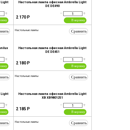
Light
Настольная лампа офисная Ambrella Light
DE DE490
+
−
+
2 170
Р
рзину
В корзину
внить
Сравнить
Настольные лампы
nilux
Настольная лампа офисная Ambrella Light
DE DE451
+
−
+
2 180
Р
рзину
В корзину
внить
Сравнить
Настольные лампы
Light
Настольная лампа офисная Ambrella Light
XB XB9801251
+
−
+
2 185
Р
рзину
В корзину
внить
Сравнить
Настольные лампы