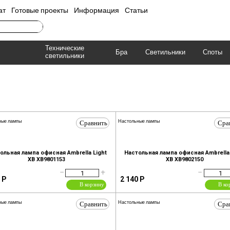
ат
Готовые проекты
Информация
Статьи
Технические
Бра
Светильники
Споты
светильники
Сравнить
Сра
ные лампы
Настольные лампы
ольная лампа офисная Ambrella Light
Настольная лампа офисная Ambrella 
XB XB9801153
XB XB9802150
−
+
−
Р
2 140
Р
В корзину
В ко
Сравнить
Сра
ные лампы
Настольные лампы