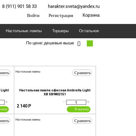
8 (911) 901 58 33
harakter.sveta@yandex.ru
Войти
Регистрация
Корзина
Настольные лампы
Торшеры
Остальное
По цене: дешевые выше
внить
Сравнить
Настольные лампы
Light
Настольная лампа офисная Ambrella Light
XB XB9802151
+
−
+
2 140
Р
рзину
В корзину
внить
Сравнить
Настольные лампы