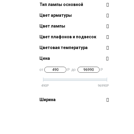
Тип лампы основной
Цвет арматуры
Цвет лампы
Цвет плафонов и подвесок
Цветовая температура
Цена
от
Р
до
Р
490
Р
96990
Р
Ширина