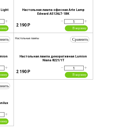
Light
Настольная лампа офисная Arte Lamp
Edward A5126LT-1BK
+
−
+
2 190
Р
рзину
В корзину
внить
Сравнить
Настольные лампы
umion
Настольная лампа декоративная Lumion
Niana 8221/1T
+
−
+
2 190
Р
рзину
В корзину
внить
nilux
+
рзину