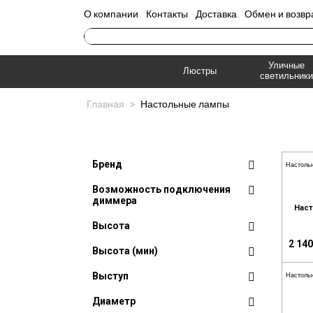
О компании
Контакты
Доставка
Обмен и возвр
Уличные
Люстры
светильники
Главная
>
Настольные лампы
Бренд
Настоль
Возможность подключения
диммера
Наст
Высота
2 140
Высота (мин)
Выступ
Настоль
Диаметр