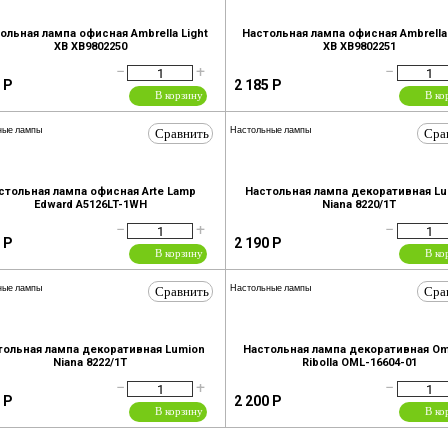
ольная лампа офисная Ambrella Light
Настольная лампа офисная Ambrella 
XB XB9802250
XB XB9802251
−
+
−
Р
2 185
Р
В корзину
В ко
Сравнить
Сра
ные лампы
Настольные лампы
стольная лампа офисная Arte Lamp
Настольная лампа декоративная L
Edward A5126LT-1WH
Niana 8220/1T
−
+
−
Р
2 190
Р
В корзину
В ко
Сравнить
Сра
ные лампы
Настольные лампы
тольная лампа декоративная Lumion
Настольная лампа декоративная Om
Niana 8222/1T
Ribolla OML-16604-01
−
+
−
Р
2 200
Р
В корзину
В ко