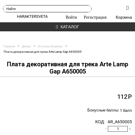
HARAKTERSVETA
Войти
Регистрация
Корзина
КАТАЛОГ
>
>
>
Главная
Декор
Остальной декор
Плата декоративная для трека Arte Lamp Gap A650005
Плата декоративная для трека Arte Lamp
Gap A650005
112
Р
Бонусные баллы:
1 балл
КОД:
AR_A650005
−
+