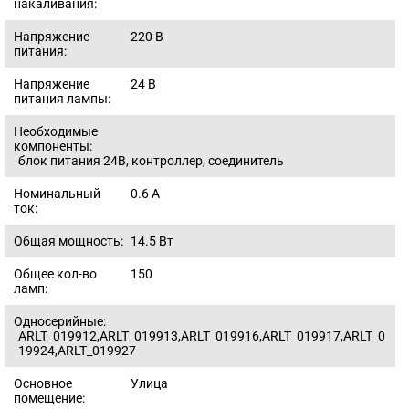
накаливания:
Напряжение
220
В
питания:
Напряжение
24
В
питания лампы:
Необходимые
компоненты:
блок питания 24В, контроллер, соединитель
Номинальный
0.6
A
ток:
Общая мощность:
14.5
Вт
Общее кол-во
150
ламп:
Односерийные:
ARLT_019912,ARLT_019913,ARLT_019916,ARLT_019917,ARLT_0
19924,ARLT_019927
Основное
Улица
помещение: