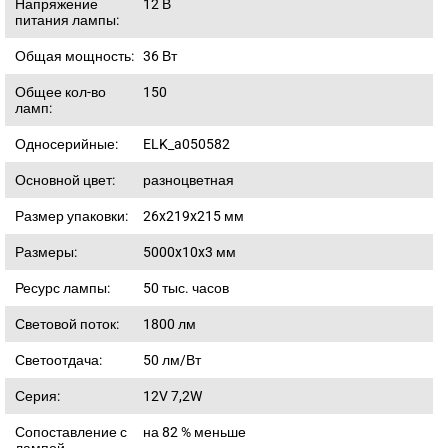
Напряжение
12
В
питания лампы:
Общая мощность:
36
Вт
Общее кол-во
150
ламп:
Односерийные:
ELK_a050582
Основной цвет:
разноцветная
Размер упаковки:
26x219x215
мм
Размеры:
5000x10x3
мм
Ресурс лампы:
50 тыс. часов
Световой поток:
1800
лм
Светоотдача:
50
лм/Вт
Серия:
12V 7,2W
Сопоставление с
на 82 % меньше