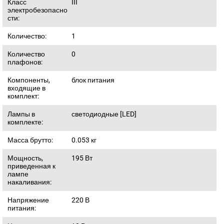
Класс
III
электробезопасно
сти:
Количество:
1
Количество
0
плафонов:
Компоненты,
блок питания
входящие в
комплект:
Лампы в
светодиодные [LED]
комплекте:
Масса брутто:
0.053
кг
Мощность,
195
Вт
приведенная к
лампе
накаливания:
Напряжение
220
В
питания: