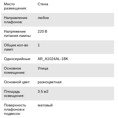
Место
Стена
размещения:
Направление
любое
плафонов:
Напряжение
220
В
питания лампы:
Общее кол-во
1
ламп:
Односерийные:
AR_A1024AL-1BK
Основное
Улица
помещение:
Основной цвет:
разноцветная
Площадь
3.5
м2
освещения:
Поверхность
матовый
плафонов и
подвесок: