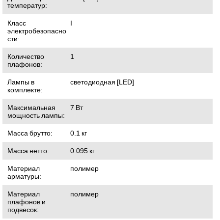
температур:
Класс
I
электробезопасно
сти:
Количество
1
плафонов:
Лампы в
светодиодная [LED]
комплекте:
Максимальная
7
Вт
мощность лампы:
Масса брутто:
0.1
кг
Масса нетто:
0.095
кг
Материал
полимер
арматуры:
Материал
полимер
плафонов и
подвесок: