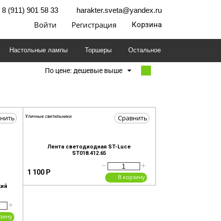
8 (911) 901 58 33
harakter.sveta@yandex.ru
Войти
Регистрация
Корзина
Настольные лампы
Торшеры
Остальное
По цене: дешевые выше
нить
Сравнить
Уличные светильники
Лента светодиодная ST-Luce
ST018.412.65
−
+
1 100
Р
В корзину
кий
+
рзину