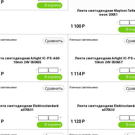
Р
В корзину
Лента светодиодная Maytoni Гиб
неон 20051
−
1 100
Р
В ко
Сравнить
Срав
 светильники
Уличные светильники
та светодиодная Arlight IC-PS-A60-
Лента светодиодная Arlight IC-PS-
10mm 24V 050655
10mm 24V 050657
−
+
−
Р
1 114
Р
В корзину
В ко
Сравнить
Срав
 светильники
Уличные светильники
нта светодиодная Elektrostandard
Лента светодиодная Elektrostand
a070531
a070532
−
+
−
Р
1 120
Р
В корзину
В ко