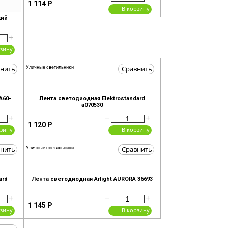
1 114
Р
В корзину
кий
+
рзину
нить
Сравнить
Уличные светильники
A60-
Лента светодиодная Elektrostandard
a070530
+
−
+
1 120
Р
рзину
В корзину
нить
Сравнить
Уличные светильники
ard
Лента светодиодная Arlight AURORA 36693
+
−
+
1 145
Р
рзину
В корзину