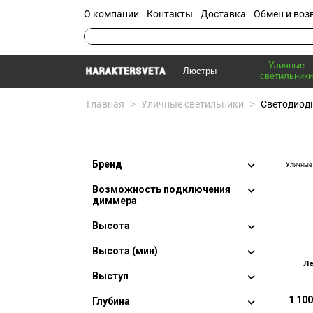
О компании
Контакты
Доставка
Обмен и воз
Уличные
Люстры
светильники
Главная
>
Уличные светильники
>
Светодиод
Бренд
Уличные
Возможность подключения
диммера
Высота
Высота (мин)
Ле
Выступ
1 100
Глубина