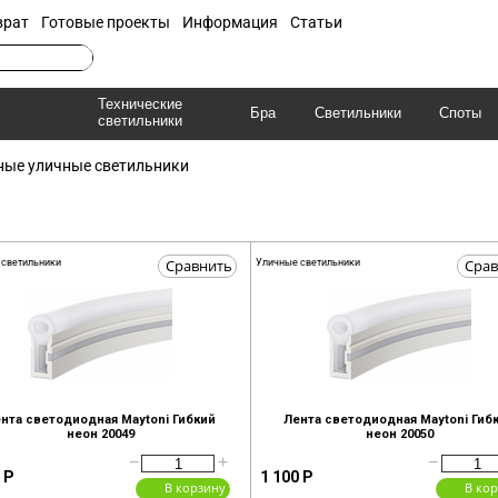
врат
Готовые проекты
Информация
Статьи
Технические
Бра
Светильники
Споты
светильники
ные уличные светильники
Сравнить
Срав
 светильники
Уличные светильники
нта светодиодная Maytoni Гибкий
Лента светодиодная Maytoni Гиб
неон 20049
неон 20050
−
+
−
Р
1 100
Р
В корзину
В ко