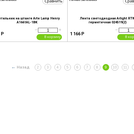
Сравнить
Срав
 светильники
Уличные светильники
тильник на штанге Arte Lamp Henry
Лента светодиодная Arlight RT
A1661AL-1BK
герметичная 024519(2)
−
+
−
Р
1 166
Р
В корзину
В ко
Назад
2
3
4
5
6
7
8
9
10
11