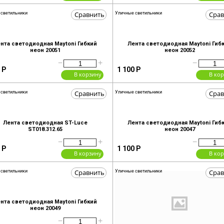
Сравнить
Срав
 светильники
Уличные светильники
нта светодиодная Maytoni Гибкий
Лента светодиодная Maytoni Гиб
неон 20051
неон 20052
−
+
−
Р
1 100
Р
В корзину
В ко
Сравнить
Срав
 светильники
Уличные светильники
Лента светодиодная ST-Luce
Лента светодиодная Maytoni Гиб
ST018.312.65
неон 20047
−
+
−
Р
1 100
Р
В корзину
В ко
Сравнить
Срав
 светильники
Уличные светильники
нта светодиодная Maytoni Гибкий
неон 20049
−
+