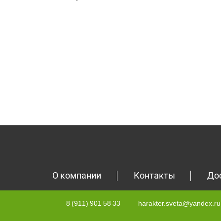
О компании
Контакты
До
8 (911) 901 58 33
harakter.sveta@yandex.ru